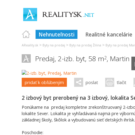
Nehnuteľnosti
Realitné kancelárie
>
>
>
AReality.sk
Byty na predaj
Byty na predaj Žilina
Byty na predaj Mar
Predaj, 2-izb. byt, 58 m
,
Martin
2
pridať k obľúbeným
poslať
tlačiť
2 izbový byt prerobený na 3 izbový, lokalita S
Ponúkame na predaj kompletne zrekonštruovaný 2-izbov
lokalite Sever. Lokalita je vyhľadávaná najmä pre výborn
základnej školy, škôlok a vybudovanú sieť detských ihrísk.
Poschodie: