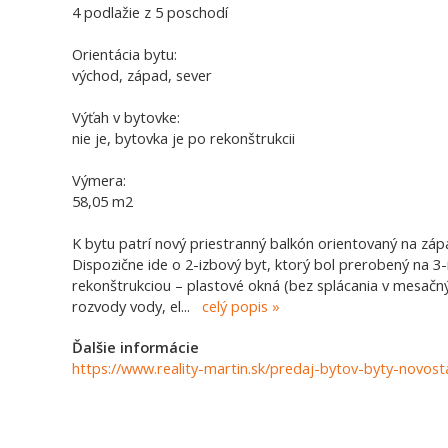
4 podlažie z 5 poschodí
Orientácia bytu:
východ, západ, sever
Výťah v bytovke:
nie je, bytovka je po rekonštrukcii
Výmera:
58,05 m2
K bytu patrí nový priestranný balkón orientovaný na záp
Dispozične ide o 2-izbový byt, ktorý bol prerobený na 3
rekonštrukciou – plastové okná (bez splácania v mesačn
rozvody vody, el
...
celý popis
Ďalšie informácie