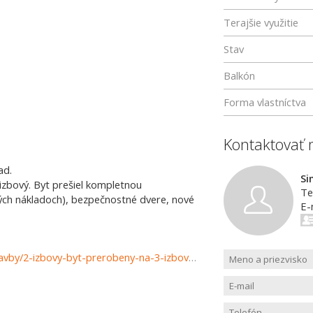
Terajšie využitie
Stav
Balkón
Forma vlastníctva
Kontaktovať 
ad.
Si
-izbový. Byt prešiel kompletnou
Te
ých nákladoch), bezpečnostné dvere, nové
E-
https://www.reality-martin.sk/predaj-bytov-byty-novostavby/2-izbovy-byt-prerobeny-na-3-izbovy-lokalita-Sever-predaj-37546/?utm_source=areality&utm_medium=xml&utm_term=37546&utm_content=byt&utm_campaign=portaly