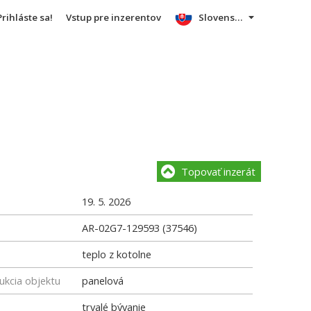
Prihláste sa!
Vstup pre inzerentov
Slovensky
Topovať inzerát
19. 5. 2026
AR-02G7-129593 (37546)
teplo z kotolne
ukcia objektu
panelová
trvalé bývanie