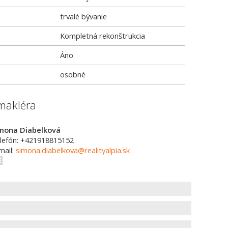
trvalé bývanie
Kompletná rekonštrukcia
Áno
osobné
makléra
mona Diabelková
lefón: +421918815152
mail:
simona.diabelkova@realityalpia.sk