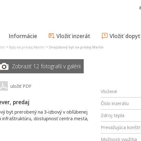
Informácie
Vložiť inzerát
Vložiť dopyt
>
>
tin
Byty na predaj Martin
Dvojizbový byt na predaj Martin
Zobraziť 12 fotografií v galérii
uložiť PDF
Vložené
ever, predaj
Číslo inzerátu
ý byt prerobený na 3-izbový v obľúbenej
Zdroj tepla
ú infraštruktúru, dostupnosť centra mesta,
Prevažujúca konštr
Možnosti využitia