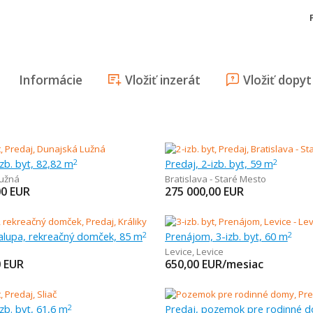
Informácie
Vložiť inzerát
Vložiť dopyt
izb. byt, 82,82 m
Predaj, 2-izb. byt, 59 m
2
2
užná
Bratislava - Staré Mesto
00
EUR
275 000,00
EUR
halupa, rekreačný domček, 85 m
Prenájom, 3-izb. byt, 60 m
2
2
Levice
,
Levice
0
EUR
650,00
EUR/mesiac
izb. byt, 61,6 m
2