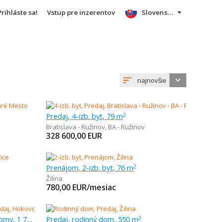
Prihláste sa!
Vstup pre inzerentov
Slovensky
najnovšie
Predaj, 4-izb. byt, 79 m
2
Bratislava - Ružinov
,
BA - Ružinov
328 600,00
EUR
Prenájom, 2-izb. byt, 76 m
2
Žilina
780,00
EUR/mesiac
Predaj, pozemok pre rodinné domy, 1 776 m
Predaj, rodinný dom, 550 m
2