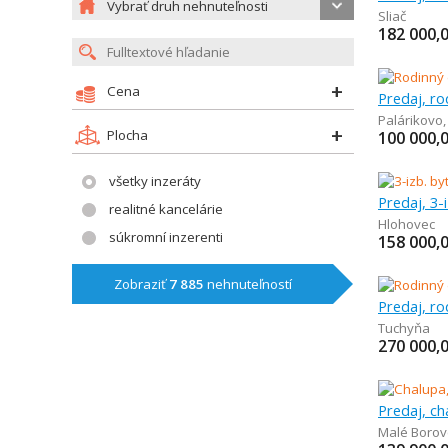
Vybrať druh nehnuteľnosti
Sliač
182 000,
Cena
Predaj, r
Palárikovo
Plocha
100 000,
všetky inzeráty
Predaj, 3-
realitné kancelárie
Hlohovec
súkromní inzerenti
158 000,
Zobraziť
7 885
nehnuteľností
Predaj, r
Tuchyňa
270 000,
Malé Borov