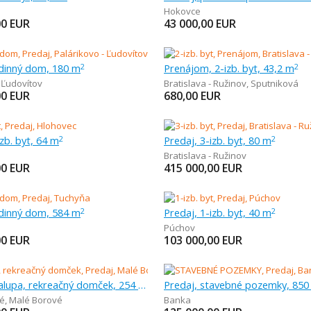
Hokovce
00
EUR
43 000,00
EUR
odinný dom, 180 m
Prenájom, 2-izb. byt, 43,2 m
2
2
,
Ľudovítov
Bratislava - Ružinov
,
Sputniková
00
EUR
680,00
EUR
izb. byt, 64 m
Predaj, 3-izb. byt, 80 m
2
2
Bratislava - Ružinov
00
EUR
415 000,00
EUR
odinný dom, 584 m
Predaj, 1-izb. byt, 40 m
2
2
Púchov
00
EUR
103 000,00
EUR
Predaj, chalupa, rekreačný domček, 254 m
Predaj, stavebné pozemky, 850
é
,
Malé Borové
Banka