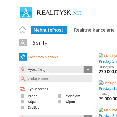
Nehnuteľnosti
Realitné kancelárie
Reality
Uložiť toto hladanie
Predaj, 3-
Dunajská L
Vybrať kraj
230 000,
Predaj, c
Typ inzerátu
Králiky
Predaj
Prenájom
79 900,0
Kúpa
Nájom
Dražba
Predaj, 3-