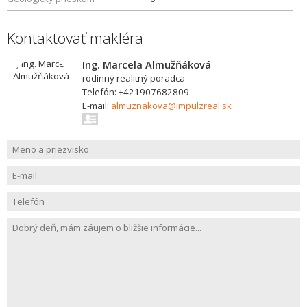
Kontaktovať makléra
Ing. Marcela Almužňáková
rodinný realitný poradca
Telefón: +421907682809
E-mail:
almuznakova@impulzreal.sk