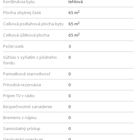
Konštrukcia bytu
tehlová
2
Plocha obytnej časti
65 m
2
Celková podlahová plocha bytu
65 m
2
Celková úžitková plocha
65 m
Počet izieb
3
Súhlas s vyňatím z pôdneho
0
fondu
Pamiatková starostlivosť
0
Prírodná rezervácia
0
Príjem TV + rádio
0
Bezpečnostné zariadenie
0
Bremeno z nájmu
0
Samostatný prístup
0
Geologický prieskum
0