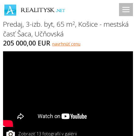
Predaj, 3-izb. byt, 65 m
,
Košice - mestská
2
časť Šaca
,
Učňovská
205 000,00 EUR
navrhnúť cenu
Zobraziť 13 fotografií v galérii