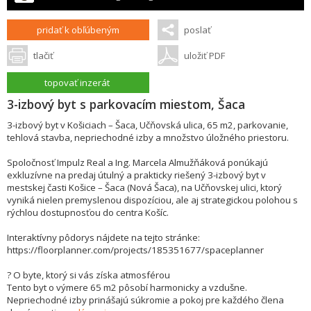
pridať k obľúbeným
poslať
tlačiť
uložiť PDF
topovať inzerát
3-izbový byt s parkovacím miestom, Šaca
3-izbový byt v Košiciach – Šaca, Učňovská ulica, 65 m2, parkovanie,
tehlová stavba, nepriechodné izby a množstvo úložného priestoru.
Spoločnosť Impulz Real a Ing. Marcela Almužňáková ponúkajú
exkluzívne na predaj útulný a prakticky riešený 3-izbový byt v
mestskej časti Košice – Šaca (Nová Šaca), na Učňovskej ulici, ktorý
vyniká nielen premyslenou dispozíciou, ale aj strategickou polohou s
rýchlou dostupnosťou do centra Košíc.
Interaktívny pôdorys nájdete na tejto stránke:
https://floorplanner.com/projects/185351677/spaceplanner
? O byte, ktorý si vás získa atmosférou
Tento byt o výmere 65 m2 pôsobí harmonicky a vzdušne.
Nepriechodné izby prinášajú súkromie a pokoj pre každého člena