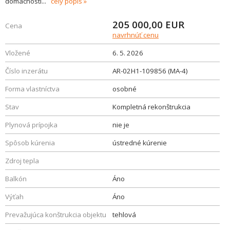
domácnosti
...
celý popis
205 000,00
EUR
Cena
navrhnúť cenu
Vložené
6. 5. 2026
Číslo inzerátu
AR-02H1-109856 (MA-4)
Forma vlastníctva
osobné
Stav
Kompletná rekonštrukcia
Plynová prípojka
nie je
Spôsob kúrenia
ústredné kúrenie
Zdroj tepla
Balkón
Áno
Výťah
Áno
Prevažujúca konštrukcia objektu
tehlová