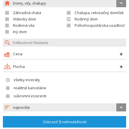
Domy, vily, chalupy
Záhradná chata
Chalupa, rekreačný domček
Vidiecky dom
Rodinný dom
Rodinná vila
Poľnohospodárska usadlosť
Iný dom
Cena
Plocha
všetky inzeráty
realitné kancelárie
súkromní inzerenti
najnovšie
Zobraziť
3
nehnuteľností