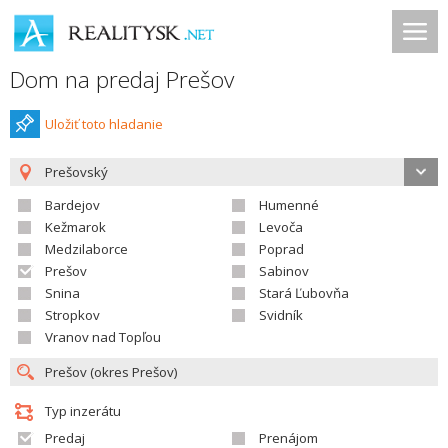
Dom na predaj Prešov
Uložiť toto hladanie
Prešovský
Bardejov
Humenné
Kežmarok
Levoča
Medzilaborce
Poprad
Prešov
Sabinov
Snina
Stará Ľubovňa
Stropkov
Svidník
Vranov nad Topľou
Typ inzerátu
Predaj
Prenájom