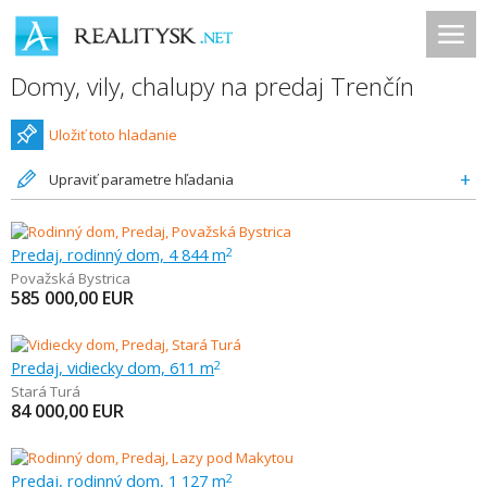
Domy, vily, chalupy na predaj Trenčín
Uložiť toto hladanie
Upraviť parametre hľadania
Predaj, rodinný dom, 4 844 m
2
Považská Bystrica
585 000,00
EUR
Predaj, vidiecky dom, 611 m
2
Stará Turá
84 000,00
EUR
Predaj, rodinný dom, 1 127 m
2