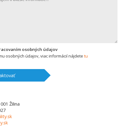
pracovaním osobných údajov
u osobných údajov, viac informácií nájdete
tu
aktovať
1001
Žilina
027
lity.sk
y.sk