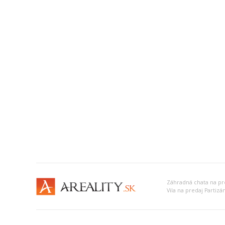
Záhradná chata na pr
Vila na predaj Partizá