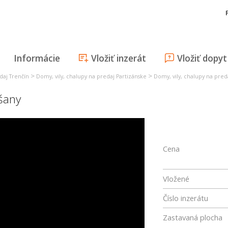
Informácie
Vložiť inzerát
Vložiť dopyt
>
>
daj Trenčín
Domy, vily, chalupy na predaj Partizánske
Domy, vily, chalupy na pred
šany
Cena
Vložené
Číslo inzerátu
Zastavaná plocha