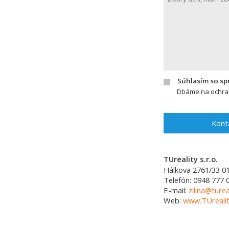
Súhlasím so s
Dbáme na ochran
Kont
TUreality s.r.o.
Hálkova 2761/33
0
Telefón:
0948 777 
E-mail:
zilina@turea
Web:
www.TUrealit