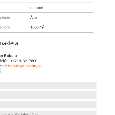
osobné
adenie
Áno
elkom
1096 m
2
makléra
an Bobula
lefón: +421413217800
mail:
bobula@tureality.sk