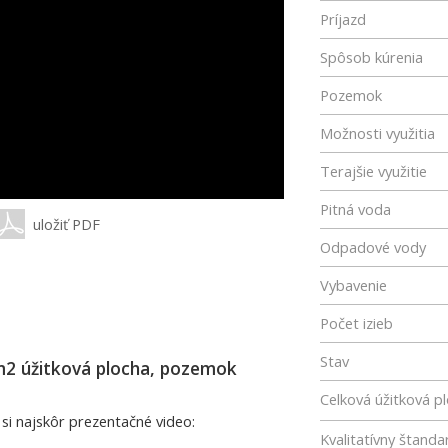
Príjazd
Spôsob kúrenia
Pozemok
Možnosti využitia
Terajšie využitie
Pitná voda
uložiť PDF
Odpadové vody
Vybavenie
Počet izieb
Stav
m2 úžitková plocha, pozemok
Celková úžitková p
e si najskôr prezentačné video:
Kvalitatívny štanda