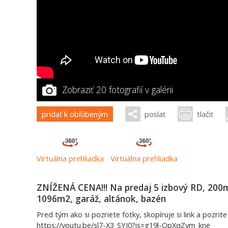
Zobraziť 20 fotografií v galérii
pridať k obľúbeným
poslať
tlačiť
Virtuálna prehliadka
Virtuálna prehliadka
ZNÍŽENÁ CENA!!! Na predaj 5 izbový RD, 200
1096m2, garáž, altánok, bazén
Pred tým ako si pozriete fotky, skopíruje si link a pozrit
https://youtu.be/sl7-X3_SYI0?is=g19l-QpXqZvm_kne