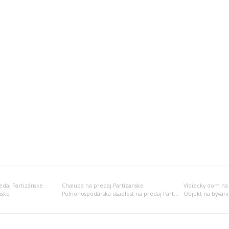
edaj Partizánske
Chalupa na predaj Partizánske
Vidiecky dom na 
nske
Poľnohospodárska usadlosť na predaj Partizánske