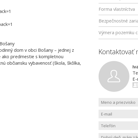
Forma vlastníctva
ack=1
Bezpečnostné zari
back=1
Výmera pozemku c
 Bošany
dinný dom v obci Bošany – jednej z
Kontaktovať 
uje ako predmestie s kompletnou
ú občiansku vybavenosť (škola, škôlka,
Iv
Te
E-