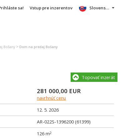
Prihláste sa!
Vstup pre inzerentov
Slovensky
>
aj Bošany
Dom na predaj Bošany
Topovať inzerát
281 000,00
EUR
navrhnúť cenu
12. 5. 2026
AR-022S-1396200 (61399)
126 m
2