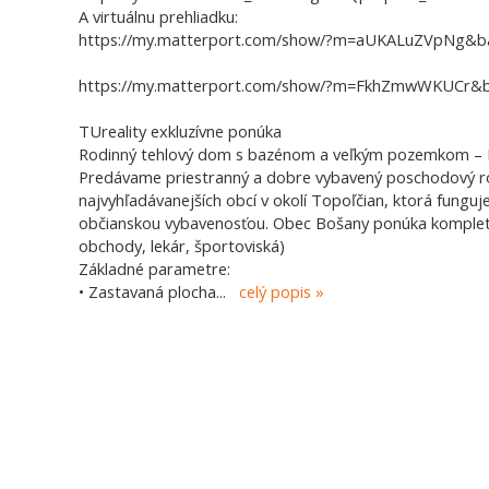
A virtuálnu prehliadku:
https://my.matterport.com/show/?m=aUKALuZVpNg&b
https://my.matterport.com/show/?m=FkhZmwWKUCr&
TUreality exkluzívne ponúka
Rodinný tehlový dom s bazénom a veľkým pozemkom –
Predávame priestranný a dobre vybavený poschodový ro
najvyhľadávanejších obcí v okolí Topoľčian, ktorá fung
občianskou vybavenosťou. Obec Bošany ponúka kompletn
obchody, lekár, športoviská)
Základné parametre:
• Zastavaná plocha
...
celý popis