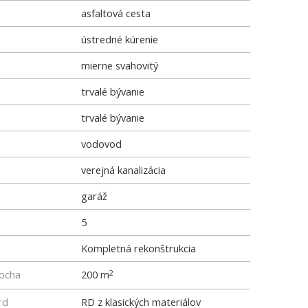
asfaltová cesta
ústredné kúrenie
mierne svahovitý
trvalé bývanie
trvalé bývanie
vodovod
verejná kanalizácia
garáž
5
Kompletná rekonštrukcia
locha
200 m
2
rd
RD z klasických materiálov