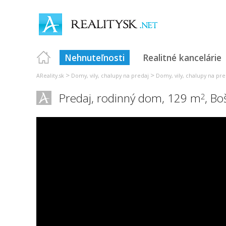
Nehnuteľnosti
Realitné kancelárie
>
>
AReality.sk
Domy, vily, chalupy na predaj
Domy, vily, chalupy na pre
Predaj, rodinný dom, 129 m
,
Bo
2