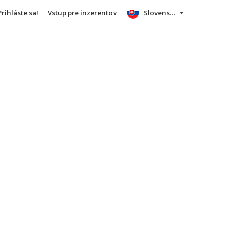
Prihláste sa!
Vstup pre inzerentov
Slovensky