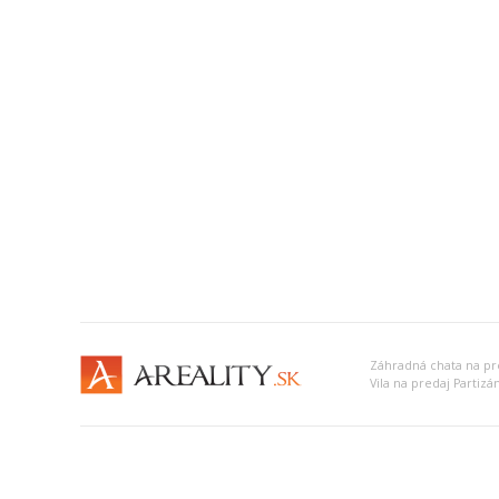
Záhradná chata na pr
Vila na predaj Partizá