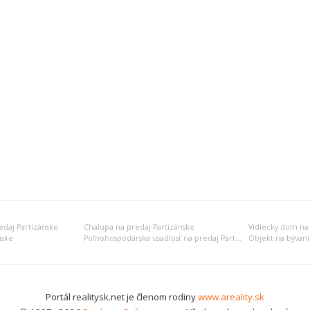
edaj Partizánske
Chalupa na predaj Partizánske
Vidiecky dom na 
nske
Poľnohospodárska usadlosť na predaj Partizánske
Portál realitysk.net je členom rodiny
www.areality.sk