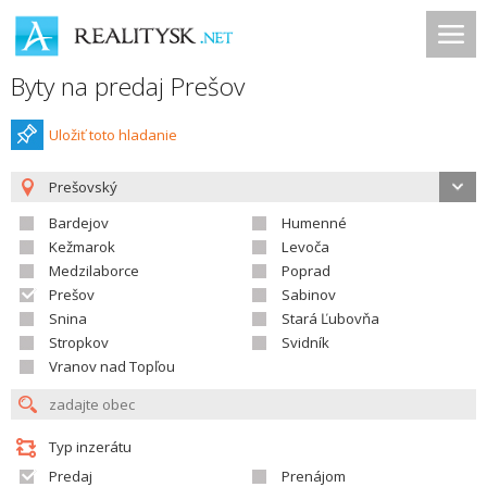
Byty na predaj Prešov
Uložiť toto hladanie
Prešovský
Bardejov
Humenné
Kežmarok
Levoča
Medzilaborce
Poprad
Prešov
Sabinov
Snina
Stará Ľubovňa
Stropkov
Svidník
Vranov nad Topľou
Typ inzerátu
Predaj
Prenájom