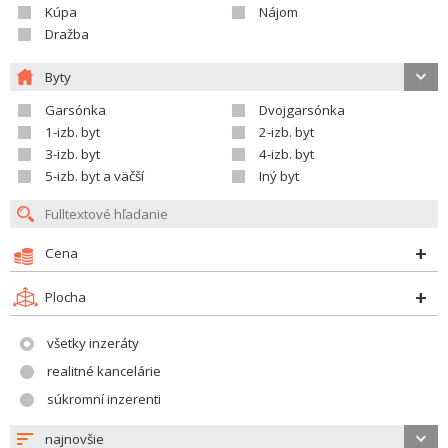
Kúpa
Nájom
Dražba
Byty
Garsónka
Dvojgarsónka
1-izb. byt
2-izb. byt
3-izb. byt
4-izb. byt
5-izb. byt a väčší
Iný byt
Cena
Plocha
všetky inzeráty
realitné kancelárie
súkromní inzerenti
najnovšie