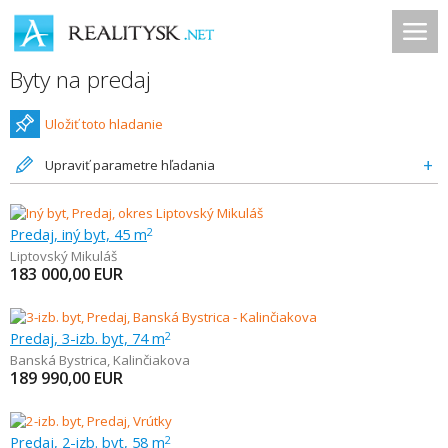
Byty na predaj
Uložiť toto hladanie
Upraviť parametre hľadania
Predaj, iný byt, 45 m
2
Liptovský Mikuláš
183 000,00
EUR
Predaj, 3-izb. byt, 74 m
2
Banská Bystrica
,
Kalinčiakova
189 990,00
EUR
Predaj, 2-izb. byt, 58 m
2