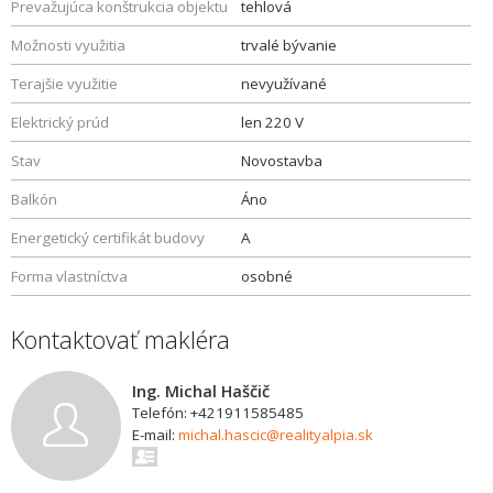
Prevažujúca konštrukcia objektu
tehlová
Možnosti využitia
trvalé bývanie
Terajšie využitie
nevyužívané
Elektrický prúd
len 220 V
Stav
Novostavba
Balkón
Áno
Energetický certifikát budovy
A
Forma vlastníctva
osobné
Kontaktovať makléra
Ing. Michal Haščič
Telefón: +421911585485
E-mail:
michal.hascic@realityalpia.sk