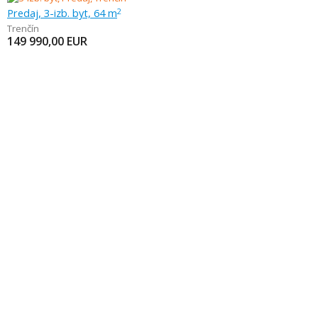
Predaj, 3-izb. byt, 64 m
2
Trenčín
149 990,00
EUR