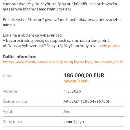
chodbu? dve izby? kuchyňu so špajzou? kúpeľňu so sprchovacím
masážnym kútom? samostatnú toaletu
Príslušenstvo:? balkón? pivnica? možnosť dokúpenia parkovacieho
miesta
Lokalita a občianska vybavenosť:
V bezprostrednej pešej dostupnosti sa nachádza kompletná
občianska vybavenosť:? školy a škôlky? obchody a s
...
celý popis
Ďalšie informácie
https://www.reality-povazska.sk/predaj-bytov-byty-novostavby/2izbovy-byt-na-predaj-v-novostavbe-Trencin-36750/?utm_source=areality&utm_medium=xml&utm_term=36750&utm_content=byt&utm_campaign=portaly
186 000,00
EUR
Cena
navrhnúť cenu
Vložené
4. 2. 2026
Číslo inzerátu
AR-02G7-129054 (36750)
Výťah
Áno
Zdroj tepla
zemný plyn