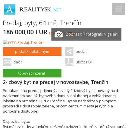
Predaj, byty, 64 m
,
Trenčín
2
186 000,00 EUR
navrhnúť cenu
Zobraziť 7 fotografií v galérii
pridať k obľúbeným
poslať
tlačiť
uložiť PDF
topovať inzerát
2-izbový byt na predaj v novostavbe, Trenčín
Ponúkame na predaj príjemný a svetlý 2-izbový byt situovaný na 4.
nadzemnom podlaží bytového domu v obľúbenej a vyhľadávanej
lokalite na Armádnej ulici v Trenčíne. Byt sa nachádza v pokojnom
prostredí s dostatkom zelene, pričom centrum mesta je rýchlo a
pohodlne dostupné.
Dispozícia bytu:
Byt má prakticky a funkčne riešené rozloženie, ktoré zahŕňa:? vstupnú