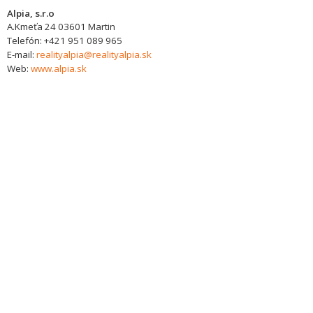
Alpia, s.r.o
A.Kmeťa 24
03601
Martin
Telefón:
+421 951 089 965
E-mail:
realityalpia@realityalpia.sk
Web:
www.alpia.sk