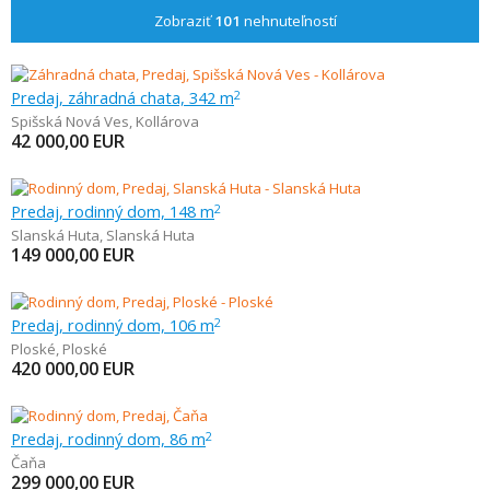
Zobraziť
101
nehnuteľností
Predaj, záhradná chata, 342 m
2
Spišská Nová Ves
,
Kollárova
42 000,00
EUR
Predaj, rodinný dom, 148 m
2
Slanská Huta
,
Slanská Huta
149 000,00
EUR
Predaj, rodinný dom, 106 m
2
Ploské
,
Ploské
420 000,00
EUR
Predaj, rodinný dom, 86 m
2
Čaňa
299 000,00
EUR