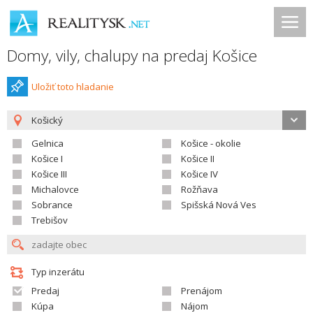
Domy, vily, chalupy na predaj Košice
Uložiť toto hladanie
Košický
Gelnica
Košice - okolie
Košice I
Košice II
Košice III
Košice IV
Michalovce
Rožňava
Sobrance
Spišská Nová Ves
Trebišov
Typ inzerátu
Predaj
Prenájom
Kúpa
Nájom