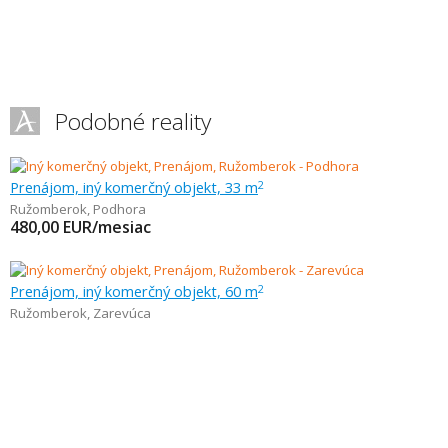
Podobné reality
Prenájom, iný komerčný objekt, 33 m
2
Ružomberok
,
Podhora
480,00
EUR/mesiac
Prenájom, iný komerčný objekt, 60 m
2
Ružomberok
,
Zarevúca