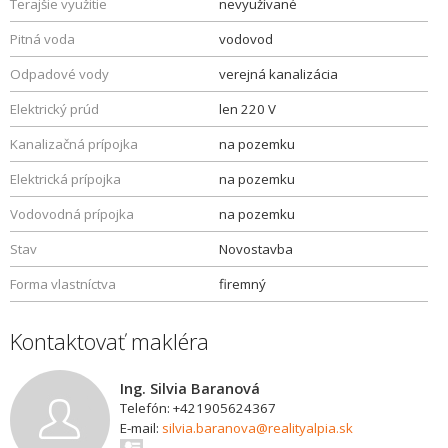
Terajšie využitie
nevyužívané
Pitná voda
vodovod
Odpadové vody
verejná kanalizácia
Elektrický prúd
len 220 V
Kanalizačná prípojka
na pozemku
Elektrická prípojka
na pozemku
Vodovodná prípojka
na pozemku
Stav
Novostavba
Forma vlastníctva
firemný
Kontaktovať makléra
Ing. Silvia Baranová
Telefón: +421905624367
E-mail:
silvia.baranova@realityalpia.sk