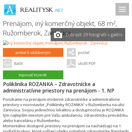
Prenájom, iný komerčný objekt, 68 m
,
2
Ružomberok
,
Zarevúca
Zobraziť 29 fotografií v galérii
pridať k obľúbeným
poslať
tlačiť
uložiť PDF
topovať inzerát
Poliklinika ROZANKA – Zdravotnícke a
administratívne priestory na prenájom - 1. NP
Ponúkame na prenájom moderné zdravotnícke a administratívne
priestory v novostavbe „Polikliniky ROZANKA“ v Ružomberku na ulici
Zarevúca. Svojou jedinečnou lokalitou a dostupnosťou je ROZANKA
tým najlepším miestom pre Vašu ambulanciu, zdravotnícku prevádzku
alebo kanceláriu v Ružomberku.
Momentálne dostupné priestory na prenájom sa nachádzajú na 1.
podlaží budovy, ktoré spĺňajú všetky potrebné zdravotnícke štandardy