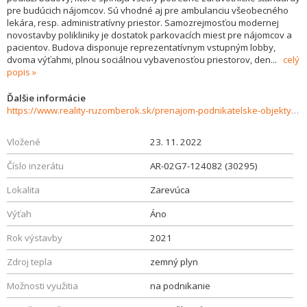
pre budúcich nájomcov. Sú vhodné aj pre ambulanciu všeobecného
lekára, resp. administratívny priestor. Samozrejmosťou modernej
novostavby polikliniky je dostatok parkovacích miest pre nájomcov a
pacientov. Budova disponuje reprezentatívnym vstupným lobby,
dvoma výťahmi, plnou sociálnou vybavenosťou priestorov, den
...
celý
popis
Ďalšie informácie
https://www.reality-ruzomberok.sk/prenajom-podnikatelske-objekty-novostavby/Poliklinika-ROZANKA---Zdravotnicke-a-administrativne-priestory-na-prenajom--1.-NP-30295/?utm_source=areality&utm_medium=xml&utm_term=30295&utm_content=pozemok&utm_campaign=portaly
Vložené
23. 11. 2022
Číslo inzerátu
AR-02G7-124082 (30295)
Lokalita
Zarevúca
Výťah
Áno
Rok výstavby
2021
Zdroj tepla
zemný plyn
Možnosti využitia
na podnikanie