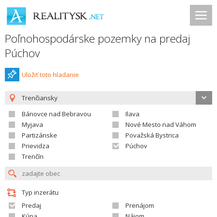
Poľnohospodárske pozemky na predaj
Púchov
Uložiť toto hladanie
Trenčiansky
Bánovce nad Bebravou
Ilava
Myjava
Nové Mesto nad Váhom
Partizánske
Považská Bystrica
Prievidza
Púchov
Trenčín
Typ inzerátu
Predaj
Prenájom
Kúpa
Nájom