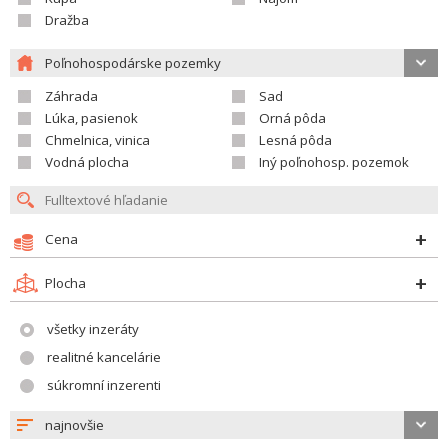
Dražba
Poľnohospodárske pozemky
Záhrada
Sad
Lúka, pasienok
Orná pôda
Chmelnica, vinica
Lesná pôda
Vodná plocha
Iný poľnohosp. pozemok
Cena
Plocha
všetky inzeráty
realitné kancelárie
súkromní inzerenti
najnovšie