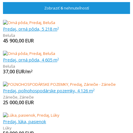
Zobraziť
6
nehnuteľností
Predaj, orná pôda, 5 218 m
2
Beluša
45 900,00
EUR
Predaj, orná pôda, 4 605 m
2
Beluša
37,00
EUR/m
2
Predaj, poľnohospodárske pozemky, 4 126 m
2
Záriečie
,
Záriečie
25 000,00
EUR
Predaj, lúka, pasienok
Lúky