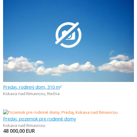
Predaj, rodinný dom, 310 m
2
Kokava nad Rimavicou
,
Riečna
Predaj, pozemok pre rodinné domy
Kokava nad Rimavicou
48 000,00
EUR