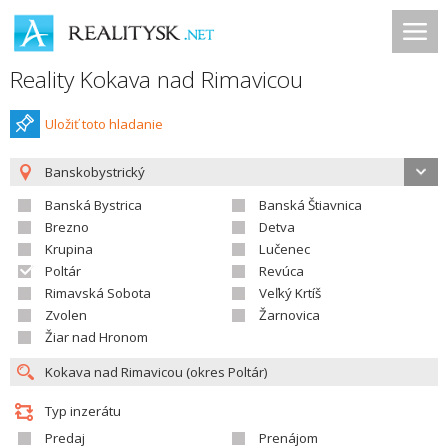
Reality Kokava nad Rimavicou
Uložiť toto hladanie
Banskobystrický
Banská Bystrica
Banská Štiavnica
Brezno
Detva
Krupina
Lučenec
Poltár
Revúca
Rimavská Sobota
Veľký Krtíš
Zvolen
Žarnovica
Žiar nad Hronom
Typ inzerátu
Predaj
Prenájom