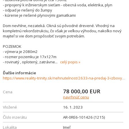
- pripojený k inžinierskym sieťam - obecná voda, elektrika, plyn
- odpad je riešený do žumpy
- kúrenie je riešené plynovými gamatkami
Dom nevhlne, nezateká. Okná sú pôvodné drevené. Vhodný na
kompletnú rekonšstrukciu, čo však je veľkou výhodou, nakoľko nový
majiteľ si vie dom prispôsobiť svojim potrebám.
POZEMOK
- výmera je 2080m2
- rozmer pozemku je 17x127m
- rovinatý , oplotený, zatrávne
...
celý popis
Ďalšie informácie
https://www.reality-trinity.sk/nehnutelnost/2633-na-predaj-3-izbovy-rodinny-dom-s-velkym-pozemkom-v-obci-imel
78 000,00
EUR
Cena
navrhnúť cenu
Vložené
16. 1. 2023
Číslo inzerátu
AR-0RE6-101426 (1215)
Lokalita
Imeľ