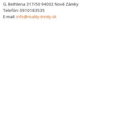
G. Bethlena 317/50
94002
Nové Zámky
Telefón:
0910183535
E-mail:
info@reality-trinity.sk