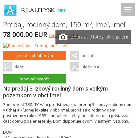
Predaj, rodinný dom, 150 m
,
Imeľ
,
Imeľ
2
78 000,00 EUR
navrhnúť cenu
Zobraziť 9 fotografií v galérii
pridať k obľúbeným
poslať
tlačiť
uložiť PDF
topovať inzerát
Na predaj 3-izbový rodinný dom s veľkým
pozemkom v obci Imeľ
Spoločnosť TRINITY Vám predstavuje na predaj 3-izbový rodinný dom
v tichej a kľudnej lokalite v obci Imeľ. Jedná sa o rodinný dom
postavený v roku 1955 z nepálenej tehly, neskôr nato sa pristavala
časť domu z pálenej tehly. Dom disponuje dvomi vlastnými vstupmi.
DOM
- úžitková plocha domu je cca 150m2