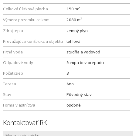
2
Celková úžitková plocha
150 m
2
Výmera pozemku celkom
2080 m
Zdroj tepla
zemný plyn
Prevažujúca konštrukcia objektu
tehlová
Pitná voda
studňa a vodovod
Odpadové vody
žumpa bez prepadu
Počet izieb
3
Terasa
Áno
Stav
Pôvodný stav
Forma vlastníctva
osobné
Kontaktovať RK