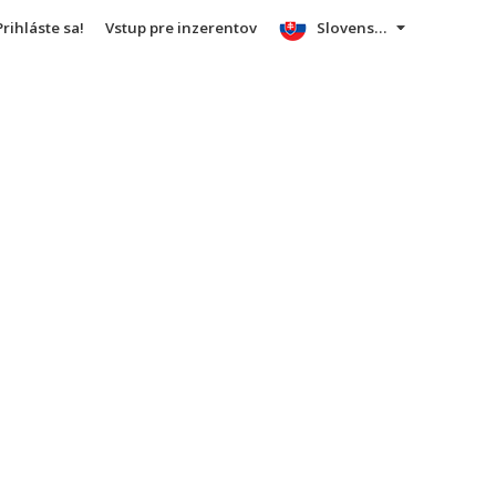
Prihláste sa!
Vstup pre inzerentov
Slovensky