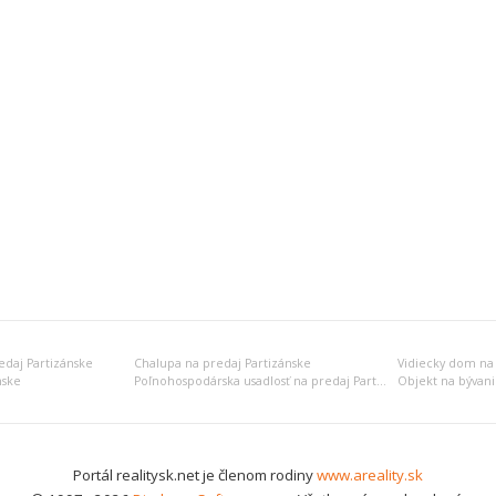
edaj Partizánske
Chalupa na predaj Partizánske
Vidiecky dom na 
nske
Poľnohospodárska usadlosť na predaj Partizánske
Portál realitysk.net je členom rodiny
www.areality.sk