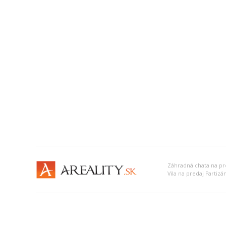
Záhradná chata na pr
Vila na predaj Partizá